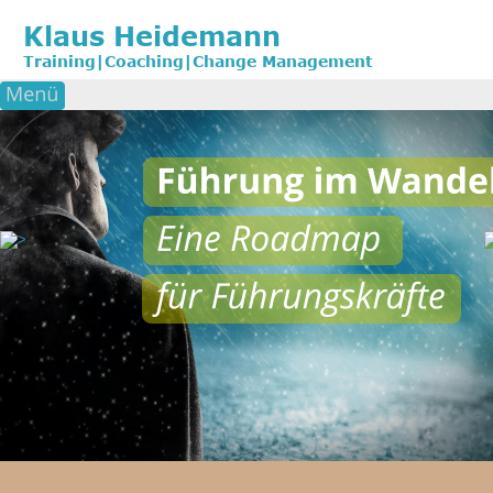
Klaus Heidemann
Training|Coaching|Change Management